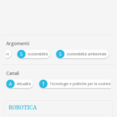
Argomenti
S
S
vatori
sostenibilità
sostenibilità ambientale
Canali
A
T
Attualità
Tecnologie e politiche per la sostenibilit
ROBOTICA