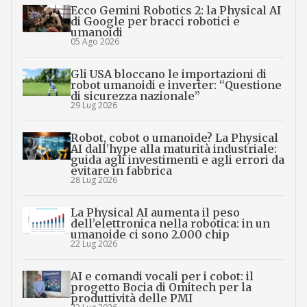
Ecco Gemini Robotics 2: la Physical AI
di Google per bracci robotici e
umanoidi
05 Ago 2026
Gli USA bloccano le importazioni di
robot umanoidi e inverter: “Questione
di sicurezza nazionale”
29 Lug 2026
Robot, cobot o umanoide? La Physical
AI dall’hype alla maturità industriale:
guida agli investimenti e agli errori da
evitare in fabbrica
28 Lug 2026
La Physical AI aumenta il peso
dell’elettronica nella robotica: in un
umanoide ci sono 2.000 chip
22 Lug 2026
AI e comandi vocali per i cobot: il
progetto Bocia di Omitech per la
produttività delle PMI