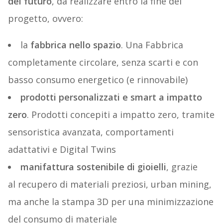
del futuro
, da realizzare entro la fine del
progetto, ovvero:
la
fabbrica nello spazio
. Una Fabbrica
completamente circolare, senza scarti e con
basso consumo energetico (e rinnovabile)
prodotti personalizzati e smart a impatto
zero
. Prodotti concepiti a impatto zero, tramite
sensoristica avanzata, comportamenti
adattativi e Digital Twins
manifattura sostenibile di gioielli
, grazie
al
recupero
di
materiali
p
reziosi,
urban
mining,
ma
anche
la
stampa
3D
per
una
minimizzazione
del
consumo
di
materiale