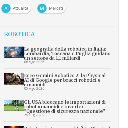
A
M
Attualità
Mercati
ROBOTICA
La geografia della robotica in Italia:
Lombardia, Toscana e Puglia guidano
un settore da 1,1 miliardi
06 Ago 2026
Ecco Gemini Robotics 2: la Physical
AI di Google per bracci robotici e
umanoidi
05 Ago 2026
Gli USA bloccano le importazioni di
robot umanoidi e inverter:
“Questione di sicurezza nazionale”
29 Lug 2026