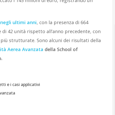
ccato i 145 milioni di euro, registrando un
negli ultimi anni
, con la presenza di 664
 di 42 unità rispetto all’anno precedente, con
più strutturate. Sono alcuni dei risultati della
lità Aerea Avanzata
della School of
.
i e i casi applicativi
avanzata