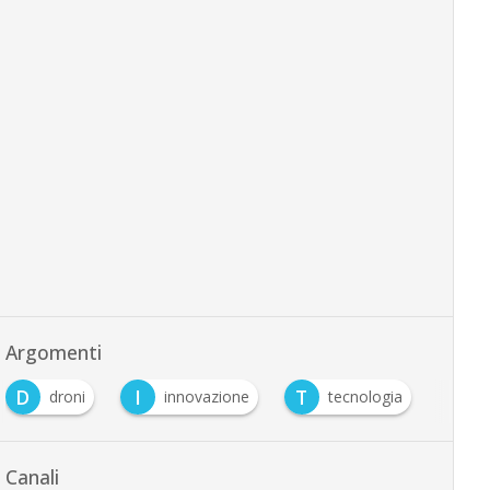
Argomenti
D
I
T
droni
innovazione
tecnologia
Canali