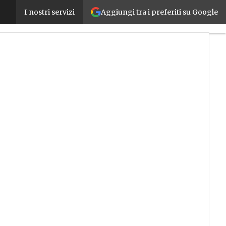
Aggiungi tra i preferiti su Google
Droni e mobilità avanzata, il mercato italiano vale 1
I nostri servizi