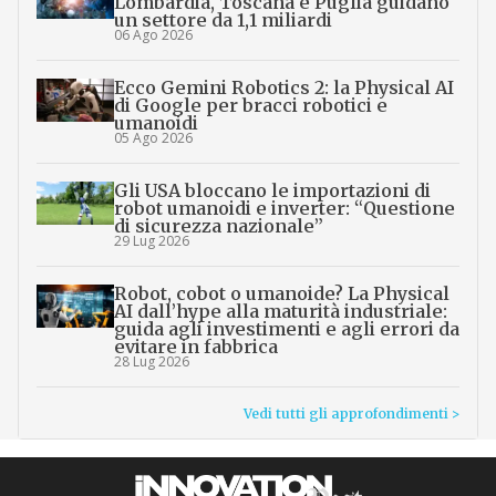
Lombardia, Toscana e Puglia guidano
un settore da 1,1 miliardi
06 Ago 2026
Ecco Gemini Robotics 2: la Physical AI
di Google per bracci robotici e
umanoidi
05 Ago 2026
Gli USA bloccano le importazioni di
robot umanoidi e inverter: “Questione
di sicurezza nazionale”
29 Lug 2026
Robot, cobot o umanoide? La Physical
AI dall’hype alla maturità industriale:
guida agli investimenti e agli errori da
evitare in fabbrica
28 Lug 2026
Vedi tutti gli approfondimenti >