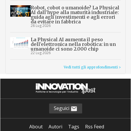
Robot, cobot o umanoide? La Physical
AI dall’hype alla maturità industriale:
guida agli investimenti e agli errori
da evitare in fabbrica
28 Lug 2026
La Physical AI aumenta il peso
dell’elettronica nella robotica: in un
umanoide ci sono 2.000 chip
22 Lug 2026
Vedi tutti gli approfondimenti >
Seguici
About
Autori
Tags
Rss Feed