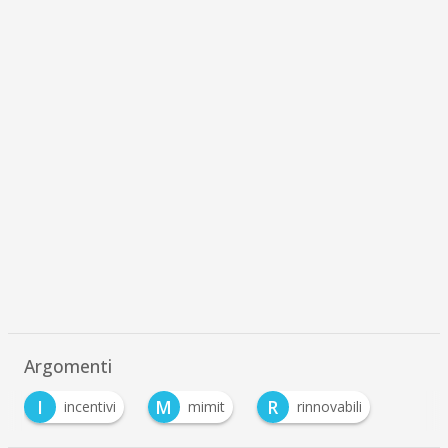
Argomenti
I
M
R
incentivi
mimit
rinnovabili