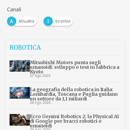
Canali
A
I
Attualità
Incentivi
ROBOTICA
Mitsubishi Motors punta sugli
umanoidi: sviluppo e test in fabbrica a
Kyoto
07 Ago 2026
La geografia della robotica in Italia:
Lombardia, Toscana e Puglia guidano
un settore da 1,1 miliardi
06 Ago 2026
Ecco Gemini Robotics 2: la Physical AI
di Google per bracci robotici e
umanoidi
05 Ago 2026