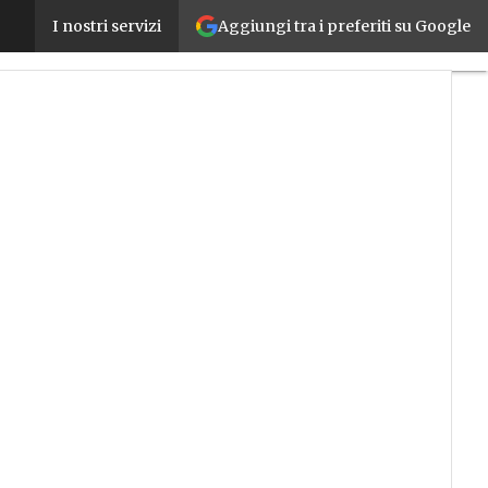
Aggiungi tra i preferiti su Google
Il mercato dell’Automazione continuerà a crescere
I nostri servizi