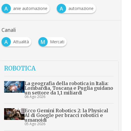
A
A
anie automazione
automazione
Canali
A
M
Attualità
Mercati
ROBOTICA
La geografia della robotica in Italia:
Lombardia, Toscana e Puglia guidano
un settore da 1,1 miliardi
06 Ago 2026
Ecco Gemini Robotics 2: la Physical
AI di Google per bracci robotici e
umanoidi
05 Ago 2026