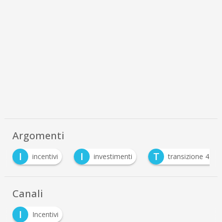
Argomenti
I
I
T
incentivi
investimenti
transizione 4.0
Canali
I
Incentivi