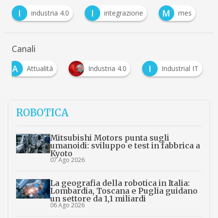
I
I
M
P
industria 4.0
integrazione
mes
Canali
A
I
Attualità
Industria 4.0
Industrial IT
ROBOTICA
Mitsubishi Motors punta sugli
umanoidi: sviluppo e test in fabbrica a
Kyoto
07 Ago 2026
La geografia della robotica in Italia:
Lombardia, Toscana e Puglia guidano
un settore da 1,1 miliardi
06 Ago 2026