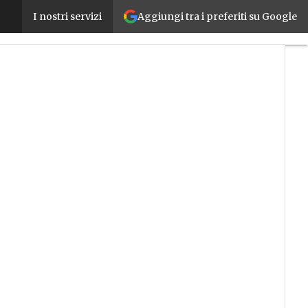
Aggiungi tra i preferiti su Google
M.I.A Lombardia promuove la digitalizzazione delle
I nostri servizi