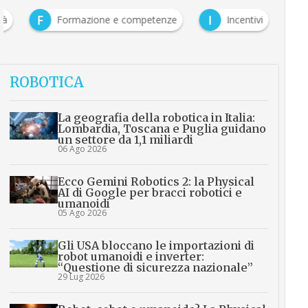
F
I
tà
Formazione e competenze
Incentivi
ROBOTICA
La geografia della robotica in Italia:
Lombardia, Toscana e Puglia guidano
un settore da 1,1 miliardi
06 Ago 2026
Ecco Gemini Robotics 2: la Physical
AI di Google per bracci robotici e
umanoidi
05 Ago 2026
Gli USA bloccano le importazioni di
robot umanoidi e inverter:
“Questione di sicurezza nazionale”
29 Lug 2026