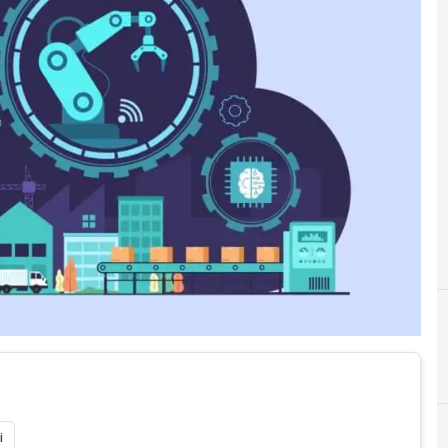
5
5g
i