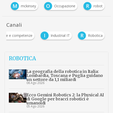
M
O
R
ze
mckinsey
Occupazione
robot
Canali
I
R
ione e competenze
Industrial IT
Robotica
ROBOTICA
La geografia della robotica in Italia:
Lombardia, Toscana e Puglia guidano
un settore da 1,1 miliardi
06 Ago 2026
Ecco Gemini Robotics 2: la Physical AI
di Google per bracci robotici e
umanoidi
05 Ago 2026