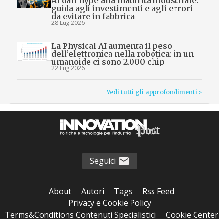
AI dall’hype alla maturità industriale:
guida agli investimenti e agli errori
da evitare in fabbrica
28 Lug 2026
La Physical AI aumenta il peso
dell’elettronica nella robotica: in un
umanoide ci sono 2.000 chip
22 Lug 2026
Vedi tutti gli approfondimenti >
Seguici
About
Autori
Tags
Rss Feed
Privacy e Cookie Policy
Terms&Conditions Contenuti Specialistici
Cookie Center