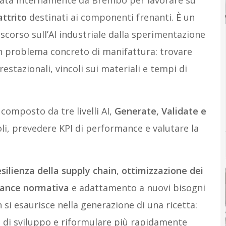
sata internamente da Brembo per lavorare su
ttrito
destinati ai componenti frenanti. È un
scorso sull’AI industriale dalla sperimentazione
 un problema concreto di manifattura: trovare
estazionali, vincoli sui materiali e tempi di
omposto da tre livelli AI,
Generate, Validate e
li, prevedere KPI di performance e valutare la
esilienza della supply chain
,
ottimizzazione dei
ance normativa
e adattamento a nuovi bisogni
n si esaurisce nella generazione di una ricetta:
pi di sviluppo e riformulare più rapidamente