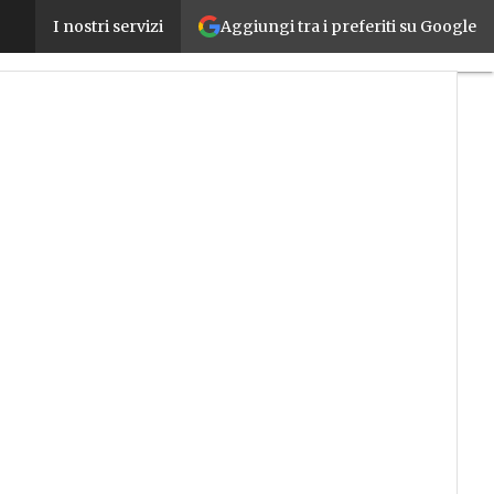
Aggiungi tra i preferiti su Google
Non solo freni: Brembo rende gratuita Alchemix, la
I nostri servizi