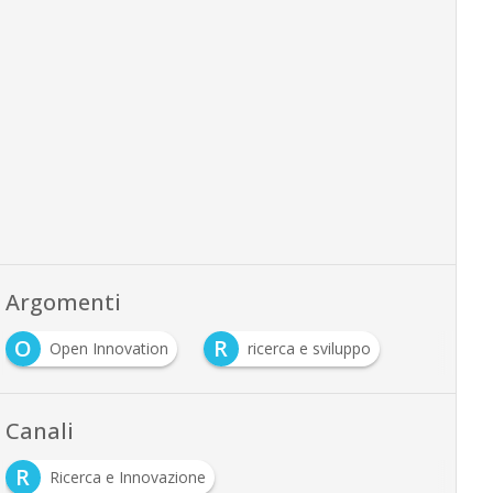
Argomenti
O
R
Open Innovation
ricerca e sviluppo
Canali
R
Ricerca e Innovazione