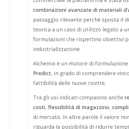
commerciale la piattaforma è stata u
combinazioni avanzate di materiali d’a
passaggio rilevante perché sposta il di
teorica a un caso di utilizzo legato a
formulazioni che rispettino obiettivi pr
industrializzazione.
Alchemix è un motore di formulazione c
Predict
, in grado di comprendere vinco
fattibilità delle nuove ricette.
Tra gli usi indicati compaiono anche
r
costi
,
flessibilità di magazzino
,
compli
di mercato. In altre parole il valore no
riguarda la possibilità di ridurre tem