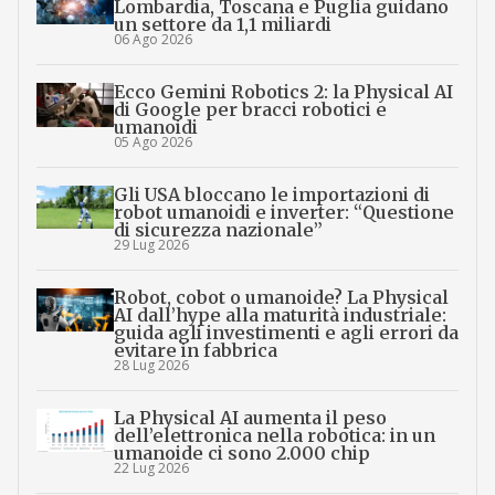
Lombardia, Toscana e Puglia guidano
un settore da 1,1 miliardi
06 Ago 2026
Ecco Gemini Robotics 2: la Physical AI
di Google per bracci robotici e
umanoidi
05 Ago 2026
Gli USA bloccano le importazioni di
robot umanoidi e inverter: “Questione
di sicurezza nazionale”
29 Lug 2026
Robot, cobot o umanoide? La Physical
AI dall’hype alla maturità industriale:
guida agli investimenti e agli errori da
evitare in fabbrica
28 Lug 2026
La Physical AI aumenta il peso
dell’elettronica nella robotica: in un
umanoide ci sono 2.000 chip
22 Lug 2026