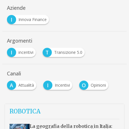
Aziende
I
Innova Finance
Argomenti
I
T
incentivi
Transizione 5.0
Canali
A
I
O
Attualità
Incentivi
Opinioni
ROBOTICA
La geografia della robotica in Italia: