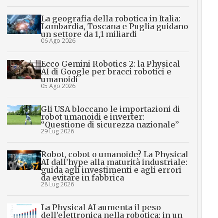
La geografia della robotica in Italia:
Lombardia, Toscana e Puglia guidano
un settore da 1,1 miliardi
06 Ago 2026
Ecco Gemini Robotics 2: la Physical
AI di Google per bracci robotici e
umanoidi
05 Ago 2026
Gli USA bloccano le importazioni di
robot umanoidi e inverter:
“Questione di sicurezza nazionale”
29 Lug 2026
Robot, cobot o umanoide? La Physical
AI dall’hype alla maturità industriale:
guida agli investimenti e agli errori
da evitare in fabbrica
28 Lug 2026
La Physical AI aumenta il peso
dell’elettronica nella robotica: in un