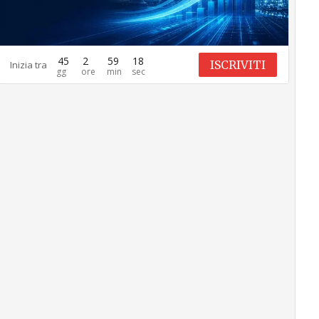
45
2
59
17
ISCRIVITI
Inizia tra