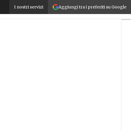
Aggiungi tra i preferiti su Google
Transizione 5.0, si amplia l’elenco dei certificatori:
I nostri servizi