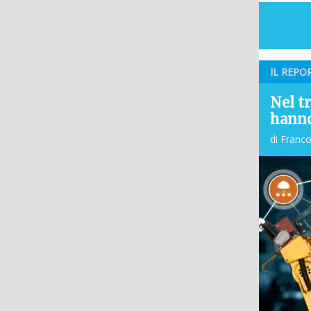
IL REPO
Nel t
hanno
di Franc