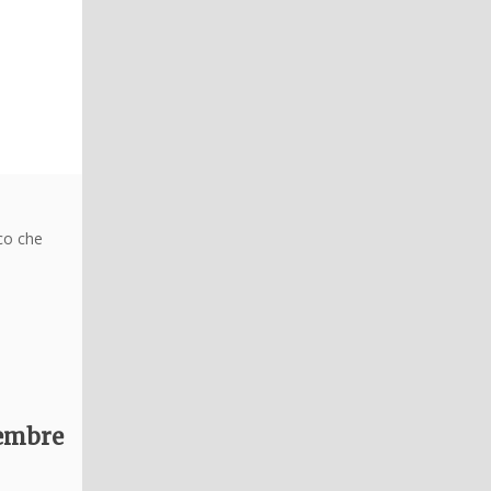
cco che
cembre