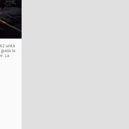
162 unità
 guida la
e. La