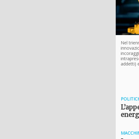
Nel trien
innovazio
incoraggi
intrapres
addetti) 
POLITIC
L’appe
energ
MACCHIN