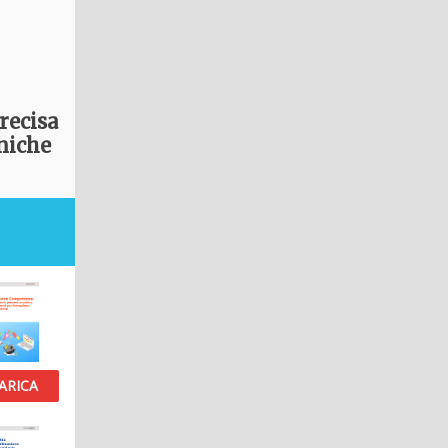
recisa
iniche
ARICA