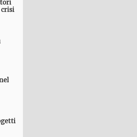
tori
crisi
ù
 nel
ogetti