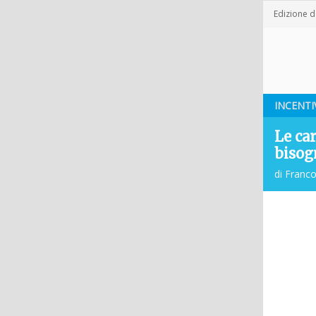
Edizione 
INCENTI
Le ca
bisog
di Franc