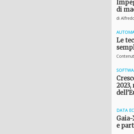
Impeg
di mac
di Alfred
AUTOMA
Le te
sempl
Contenut
SOFTWA
Cresce
2023, 
dell’
DATA E
Gaia-
e par