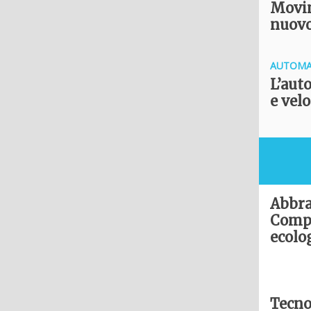
Movim
nuovo
AUTOMA
L’aut
e velo
Abbra
Compe
ecolo
Tecno