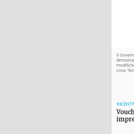
Il Govern
dimostrat
modifiche
cosa "bol
INCENTI
Vouch
impre