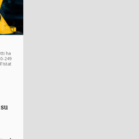
tti ha
50-249
l'Istat
 su