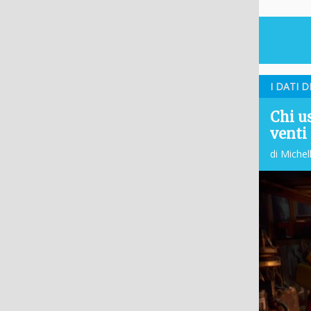
I DATI D
Chi us
venti
di Michel