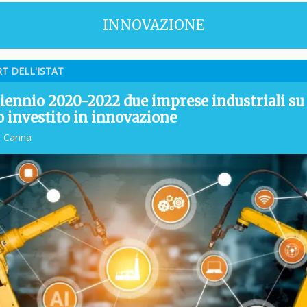
INNOVAZIONE
RT DELL'ISTAT
riennio 2020-2022 due imprese industriali su
 investito in innovazione
o Canna