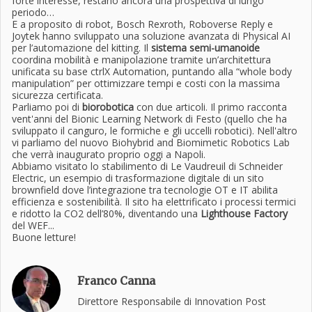
forte interesse, restano ancora una prospettiva di lungo
periodo…
E a proposito di robot, Bosch Rexroth, Roboverse Reply e
Joytek hanno sviluppato una soluzione avanzata di Physical AI
per l’automazione del kitting. Il
sistema semi-umanoide
coordina mobilità e manipolazione tramite un’architettura
unificata su base ctrlX Automation, puntando alla “whole body
manipulation” per ottimizzare tempi e costi con la massima
sicurezza certificata.
Parliamo poi di
biorobotica
con due articoli. Il primo racconta
vent'anni del Bionic Learning Network di Festo (quello che ha
sviluppato il canguro, le formiche e gli uccelli robotici). Nell'altro
vi parliamo del nuovo Biohybrid and Biomimetic Robotics Lab
che verrà inaugurato proprio oggi a Napoli.
Abbiamo visitato lo stabilimento di Le Vaudreuil di Schneider
Electric, un esempio di trasformazione digitale di un sito
brownfield dove l’integrazione tra tecnologie OT e IT abilita
efficienza e sostenibilità. Il sito ha elettrificato i processi termici
e ridotto la CO2 dell’80%, diventando una
Lighthouse Factory
del WEF...
Buone letture!
Franco Canna
Direttore Responsabile di Innovation Post