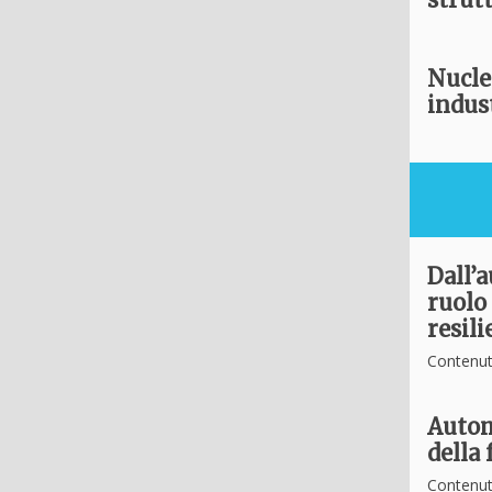
Nucle
indust
Dall’
ruolo 
resil
Contenut
Autom
della 
Contenut