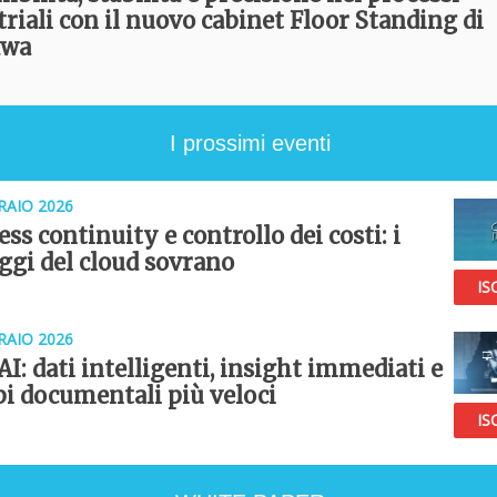
triali con il nuovo cabinet Floor Standing di
awa
I prossimi eventi
RAIO 2026
ss continuity e controllo dei costi: i
ggi del cloud sovrano
IS
RAIO 2026
AI: dati intelligenti, insight immediati e
i documentali più veloci
IS