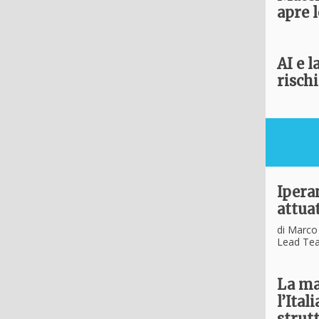
apre l
AI e l
rischi
Ipera
attua
di Marco 
Lead Tea
La ma
l’Ital
strutt