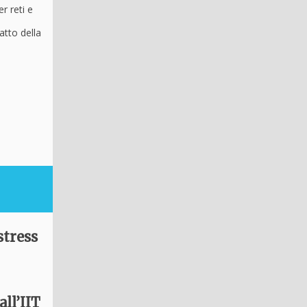
r reti e
atto della
stress
all’IIT