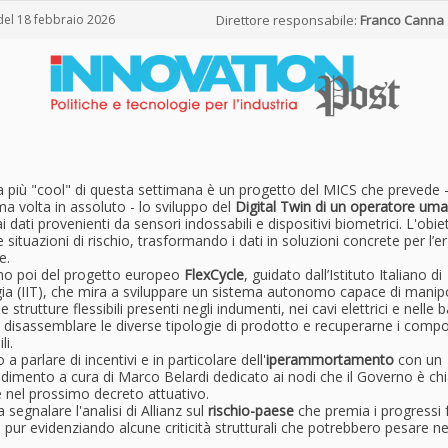
del 18 febbraio 2026
Direttore responsabile:
Franco Canna
a più "cool" di questa settimana è un progetto del MICS che prevede 
ima volta in assoluto - lo sviluppo del
Digital Twin di un operatore um
ai dati provenienti da sensori indossabili e dispositivi biometrici. L'obie
e situazioni di rischio, trasformando i dati in soluzioni concrete per l
e.
amo poi del progetto europeo
FlexCycle
, guidato dall’Istituto Italiano di
ia (IIT), che mira a sviluppare un sistema autonomo capace di manip
e strutture flessibili presenti negli indumenti, nei cavi elettrici e nelle b
disassemblare le diverse tipologie di prodotto e recuperarne i comp
li.
a parlare di incentivi e in particolare dell'
iperammortamento
con un
dimento a cura di Marco Belardi dedicato ai nodi che il Governo è c
e nel prossimo decreto attuativo.
a segnalare l'analisi di Allianz sul
rischio-paese
che premia i progressi f
ia, pur evidenziando alcune criticità strutturali che potrebbero pesare n