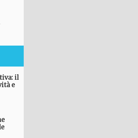
iva: il
ità e
ne
le