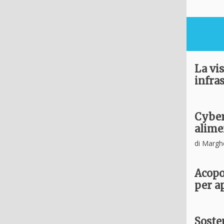
La vis
infra
Cyber 
alime
di Margh
Acopos
per a
Sosten