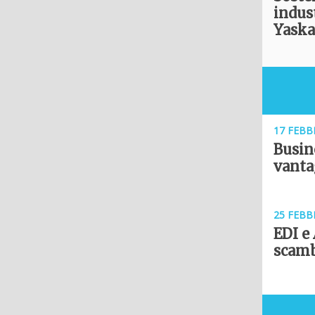
indus
Yask
17 FEBB
Busine
vanta
25 FEBB
EDI e 
scamb