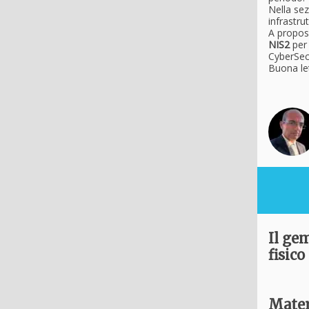
Nella sez
infrastru
A proposi
NIS2
per 
CyberSec
Buona le
Il gem
fisico
Materi