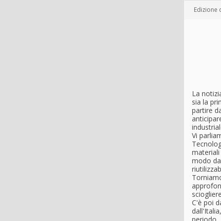
Edizione 
La notizi
sia la pr
partire d
anticipar
industrial
Vi parli
Tecnolog
materiali 
modo da 
riutilizzabi
Torniamo 
approfon
scioglier
C'è poi d
dall'Ital
periodo.