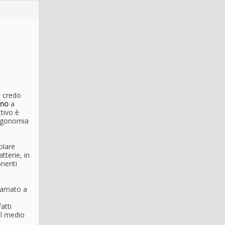
- credo
ano
a
ttivo è
’ergonomia
olare
atterie, in
onenti
hiamato a
atti
el medio