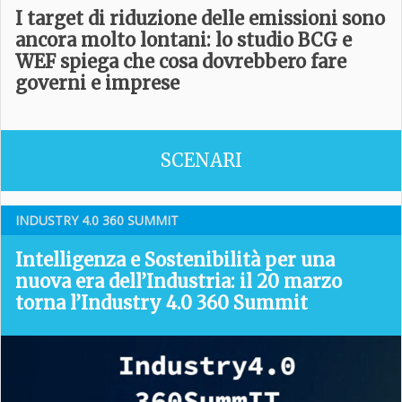
I target di riduzione delle emissioni sono
ancora molto lontani: lo studio BCG e
WEF spiega che cosa dovrebbero fare
governi e imprese
SCENARI
INDUSTRY 4­.0 360 SUMMIT
Intelligenza e Sostenibilità per una
nuova era dell’Industria: il 20 marzo
torna l’Industry 4.0 360 Summit