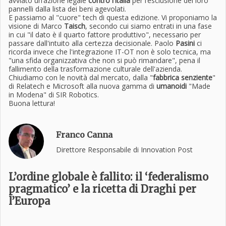
avviato un’azione legale
contro l’Italia
per l’esclusione dei loro
pannelli dalla lista dei beni agevolati.
E passiamo al "cuore" tech di questa edizione. Vi proponiamo la
visione di Marco
Taisch
, secondo cui siamo entrati in una fase
in cui "il dato è il quarto fattore produttivo", necessario per
passare dall'intuito alla certezza decisionale. Paolo
Pasini
ci
ricorda invece che l'integrazione IT-OT non è solo tecnica, ma
"una sfida organizzativa che non si può rimandare", pena il
fallimento della trasformazione culturale dell'azienda.
Chiudiamo con le novità dal mercato, dalla "
fabbrica senziente
"
di Relatech e Microsoft alla nuova gamma di
umanoidi
"Made
in Modena" di SIR Robotics.
Buona lettura!
Franco Canna
Direttore Responsabile di Innovation Post
L’ordine globale è fallito: il ‘federalismo
pragmatico’ e la ricetta di Draghi per
l’Europa