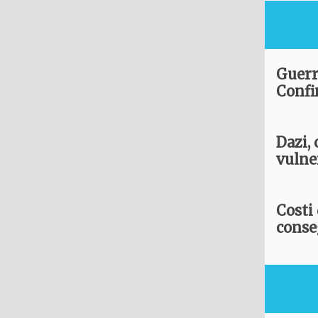
Guerr
Confi
Dazi,
vulne
Costi 
conseg