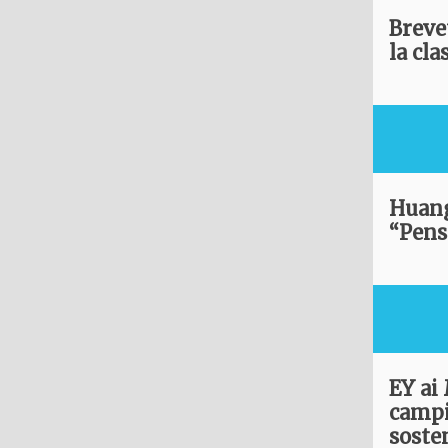
Breve
la cla
Huang
“Pens
EY ai
campi
soste