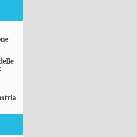
one
delle
t
ustria