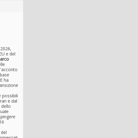
 2026,
EU e del
arco
lle
ll'acconto
 base
 E ha
ransizione
 possibili
Iran e dal
 dello
tuale
spingere
 16
 del
mmerciali