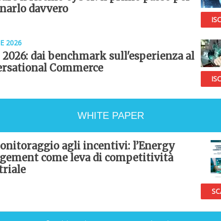
narlo davvero
ISC
E 2026
l 2026: dai benchmark sull'esperienza al
rsational Commerce
ISC
WHITE PAPER
onitoraggio agli incentivi: l’Energy
ement come leva di competitività
triale
SC