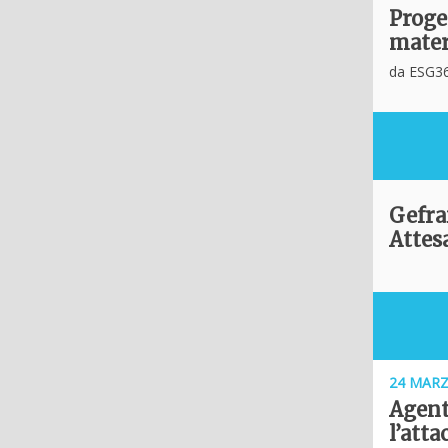
Proge
mater
da ESG36
Gefran
Attesa
24 MARZ
Agent
l’atta