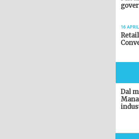
gover
16 APRIL
Retai
Conve
Dal m
Manag
indus