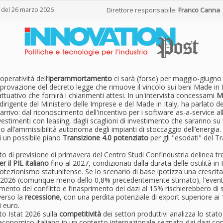
 del 26 marzo 2026
Direttore responsabile:
Franco Canna
operatività dell’
iperammortamento
ci sarà (forse) per maggio-giugno
provazione del decreto legge che rimuove il vincolo sui beni Made in 
ttuativo che fornirà i chiarimenti attesi. In un'intervista concessami
M
 dirigente del Ministero delle Imprese e del Made in Italy, ha parlato de
 arrivo: dal riconoscimento dell'incentivo per i software as-a-service a
nvestimenti con leasing, dagli scaglioni di investimento che saranno su
o all’ammissibilità autonoma degli impianti di stoccaggio dell’energia.
i un possibile piano
Transizione 4.0 potenziato
per gli "esodati" del T
to di previsione di primavera del Centro Studi Confindustria delinea tre
r il PIL italiano
fino al 2027, condizionati dalla durata delle ostilità in 
tezionismo statunitense. Se lo scenario di base ipotizza una crescita
 2026 (comunque meno dello 0,8% precedentemente stimato), l’even
ento del conflitto e l’inasprimento dei dazi al 15% rischierebbero di 
verso la
recessione
, con una perdita potenziale di export superiore ai
di euro.
to Istat 2026 sulla
competitività
dei settori produttivi analizza lo stato
economico italiano in un contesto internazionale segnato dai dazi co