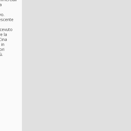
a
vo.
escente
icevuto
e la
Cina
 in
ori
ù.