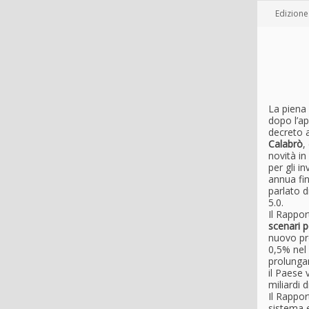
Edizione
La piena 
dopo l’ap
decreto a
Calabrò
,
novità in
per gli i
annua fin
parlato d
5.0.
Il Rappor
scenari pe
nuovo pro
0,5% nel
prolungam
il Paese 
miliardi 
Il Rappor
sistema 