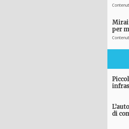
Contenut
Mirai
per m
Contenut
Piccol
infra
L’aut
di co