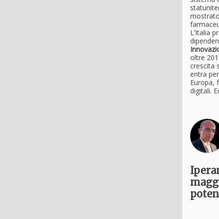
statunite
mostrato 
farmaceu
L’Italia 
dipendenz
Innovazi
oltre 20
crescita 
entra per
Europa, f
digitali.
Ipera
maggio
poten