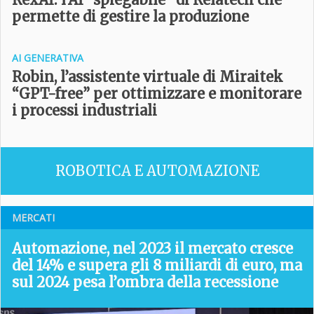
permette di gestire la produzione
AI GENERATIVA
Robin, l’assistente virtuale di Miraitek
“GPT-free” per ottimizzare e monitorare
i processi industriali
ROBOTICA E AUTOMAZIONE
MERCATI
Automazione, nel 2023 il mercato cresce
del 14% e supera gli 8 miliardi di euro, ma
sul 2024 pesa l’ombra della recessione