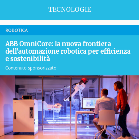
TECNOLOGIE
ROBOTICA
ABB OmniCore: la nuova frontiera
dell’automazione robotica per efficienza
e sostenibilità
Contenuto sponsorizzato