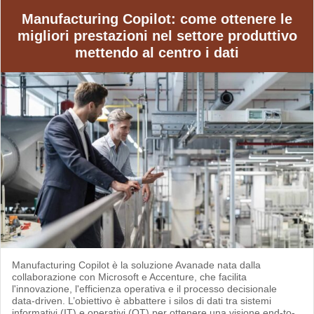
Manufacturing Copilot: come ottenere le
migliori prestazioni nel settore produttivo
mettendo al centro i dati
Manufacturing Copilot è la soluzione Avanade nata dalla
collaborazione con Microsoft e Accenture, che facilita
l'innovazione, l'efficienza operativa e il processo decisionale
data-driven. L’obiettivo è abbattere i silos di dati tra sistemi
informativi (IT) e operativi (OT) per ottenere una visione end-to-