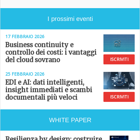
I prossimi eventi
17 FEBBRAIO 2026
Business continuity e
controllo dei costi: i vantaggi
del cloud sovrano
ISCRIVITI
25 FEBBRAIO 2026
EDI e AI: dati intelligenti,
insight immediati e scambi
documentali più veloci
ISCRIVITI
WHITE PAPER
Resilienza by design: costruire