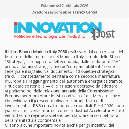
Edizione del 2 febbraio 2026
Direttore responsabile:
Franco Canna
Il
Libro Bianco Made in Italy 2030
realizzato dal centro studi del
Ministero delle Imprese e del Made in Italy: il ruolo dello Stato
"Stratega", la mappatura dell'economia, dalle tradizionali "5A"
ai nuovi domini strategici, fino ai "comparti abilitanti" come
l'energia e il digitale. Nel documento i 10 obiettivi strategici —
tra cui il consolidamento dell'Italia come seconda manifattura
d'Europa e il raggiungimento dell'autonomia energetica tramite
il nucleare sostenibile — e le 11 azioni operative da adottare.
Vi parliamo poi della
relazione annuale della Commissione
Europea
per monitorare lo “stato di salute” del Mercato Unico
che evidenzia il (crescente) divario di produttività e di
investimenti in R&S con altre potenze mondiali. Per il 2026 sono
già previste diverse riforme, come l’Industrial Accelerator Act e il
ventottesimo regime societario per rilanciare la competitività
della manifattura continentale.
Ci sono alcune importanti novità anche per gli
incentivi
, dal