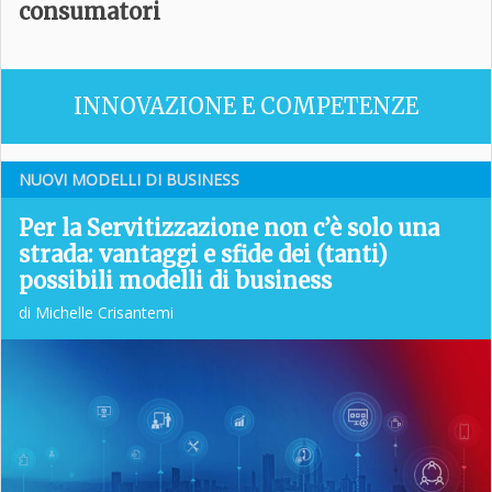
consumatori
INNOVAZIONE E COMPETENZE
NUOVI MODELLI DI BUSINESS
Per la Servitizzazione non c’è solo una
strada: vantaggi e sfide dei (tanti)
possibili modelli di business
di Michelle Crisantemi