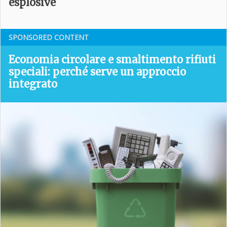
esplosive
SPONSORED CONTENT
Economia circolare e smaltimento rifiuti
speciali: perché serve un approccio
integrato