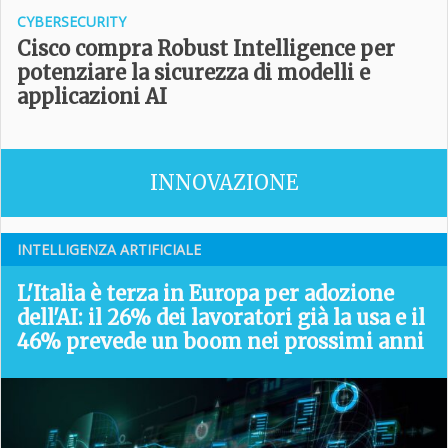
CYBERSECURITY
Cisco compra Robust Intelligence per
potenziare la sicurezza di modelli e
applicazioni AI
INNOVAZIONE
INTELLIGENZA ARTIFICIALE
L'Italia è terza in Europa per adozione
dell'AI: il 26% dei lavoratori già la usa e il
46% prevede un boom nei prossimi anni