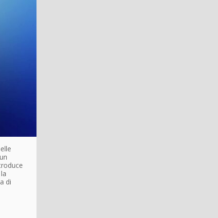
elle
 un
troduce
 la
a di