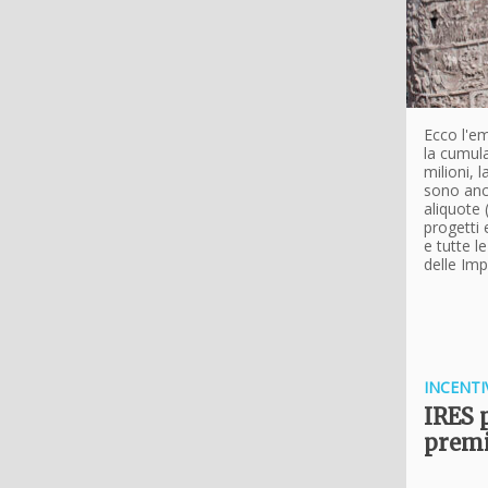
Ecco l'em
la cumula
milioni, 
sono anch
aliquote 
progetti 
e tutte l
delle Imp
INCENTI
IRES 
premi