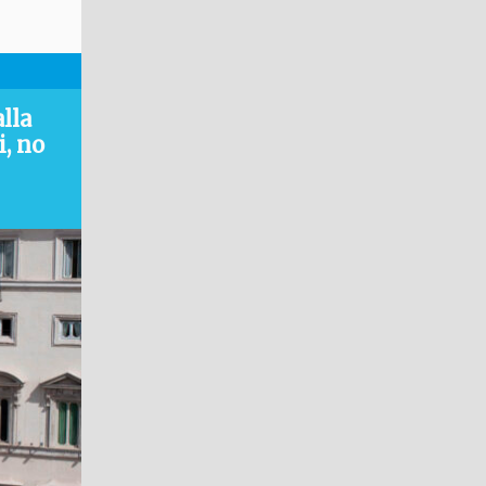
lla
i, no