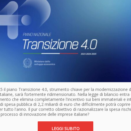
25 il piano Transizione 4.0, strumento chiave per la modernizzazione d
taliane, sarà fortemente ridimensionato. Nella legge di bilancio entra
nto che elimina completamente l'incentivo sui beni immateriali e in
 di spesa pubblica di 2,2 miliardi di euro che difficilmente potrà coprire
r tutto l'anno. Il pur corretto obiettivo di razionalizzare la spesa rischi
l processo di innovazione delle imprese italiane?
LEGGI SUBITO