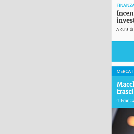
FINANZ
Incen
invest
A cura d
MERCAT
Macchi
trasc
di Franc