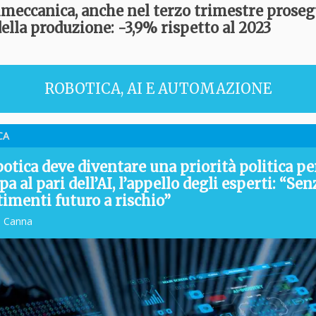
meccanica, anche nel terzo trimestre proseg
della produzione: -3,9% rispetto al 2023
ROBOTICA, AI E AUTOMAZIONE
CA
botica deve diventare una priorità politica pe
pa al pari dell’AI, l’appello degli esperti: “Sen
timenti futuro a rischio”
o Canna