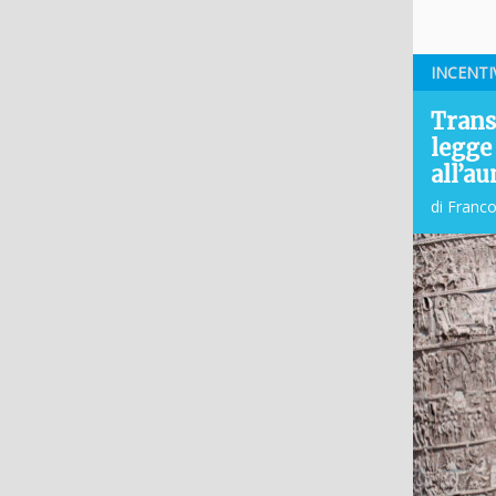
INCENTI
Trans
legge 
all’a
di Franc