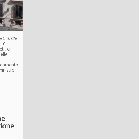
 5.0. C'è
 10
ti, ci
elle
ei
mendamento
ministro
he
zione