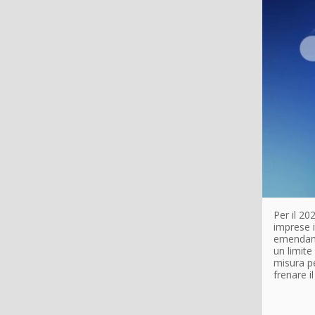
Per il 20
imprese i
emendame
un limite
misura pe
frenare i