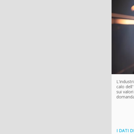
L'industr
calo dell
sui valor
domanda 
I DATI 