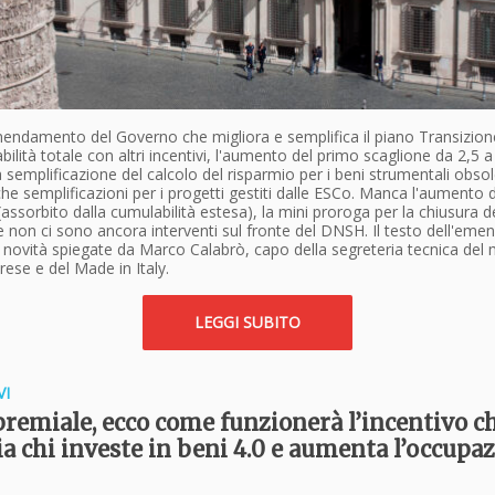
endamento del Governo che migliora e semplifica il piano Transizione
bilità totale con altri incentivi, l'aumento del primo scaglione da 2,5 a
la semplificazione del calcolo del risparmio per i beni strumentali obsole
e semplificazioni per i progetti gestiti dalle ESCo. Manca l'aumento d
(assorbito dalla cumulabilità estesa), la mini proroga per la chiusura d
e non ci sono ancora interventi sul fronte del DNSH. Il testo dell'e
e novità spiegate da Marco Calabrò, capo della segreteria tecnica del 
rese e del Made in Italy.
LEGGI SUBITO
VI
premiale, ecco come funzionerà l’incentivo c
a chi investe in beni 4.0 e aumenta l’occupa