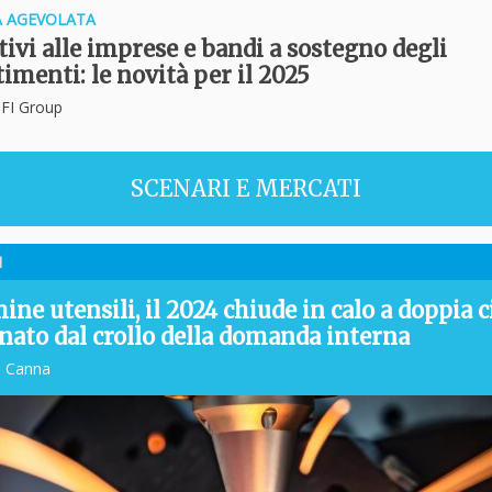
A AGEVOLATA
tivi alle imprese e bandi a sostegno degli
imenti: le novità per il 2025
i FI Group
SCENARI E MERCATI
I
ne utensili, il 2024 chiude in calo a doppia c
inato dal crollo della domanda interna
o Canna