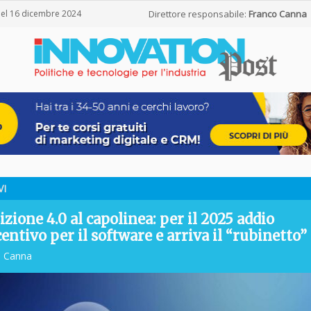
del 16 dicembre 2024
Direttore responsabile:
Franco Canna
VI
zione 4.0 al capolinea: per il 2025 addio
centivo per il software e arriva il “rubinetto”
o Canna