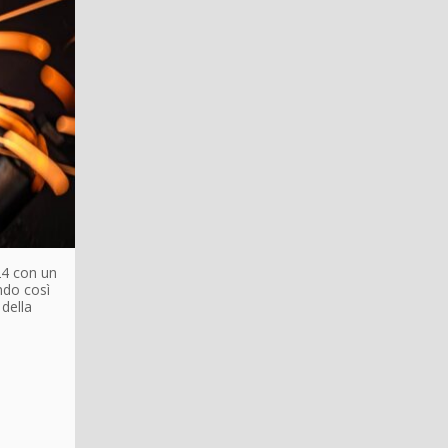
24 con un
ndo così
 della