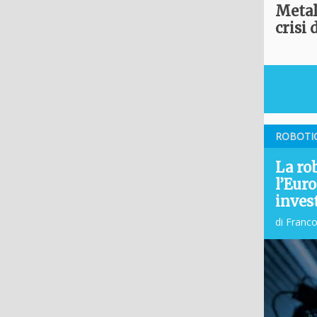
Metal
crisi 
ROBOTI
La ro
l’Euro
inves
di Franc