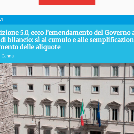
VI
izione 5.0, ecco l’emendamento del Governo a
di bilancio: sì al cumulo e alle semplificazion
umento delle aliquote
o Canna