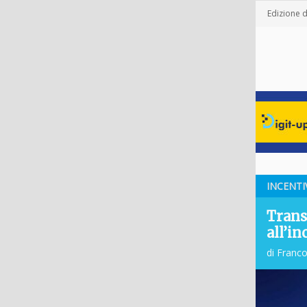
Edizione 
INCENTI
Transi
all’in
di Franc