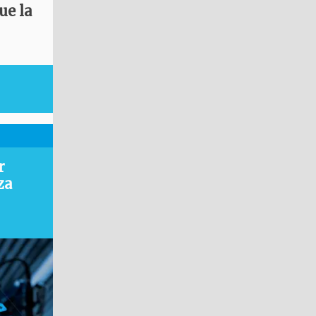
ue la
r
za