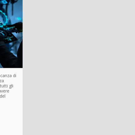
ncanza di
nza
utti gli
avere
del