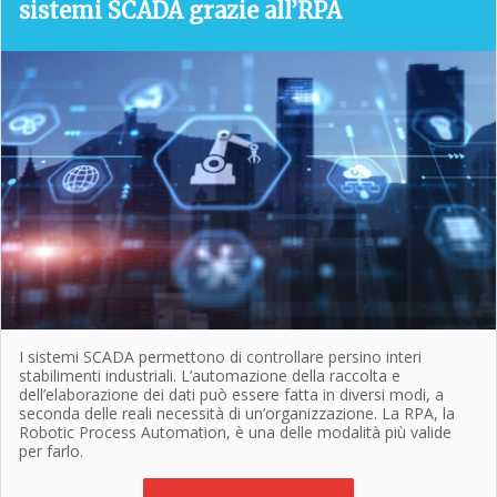
sistemi SCADA grazie all’RPA
I sistemi SCADA permettono di controllare persino interi
stabilimenti industriali. L’automazione della raccolta e
dell’elaborazione dei dati può essere fatta in diversi modi, a
seconda delle reali necessità di un’organizzazione. La
RPA
, la
Robotic Process Automation,
è una delle modalità più valide
per farlo.