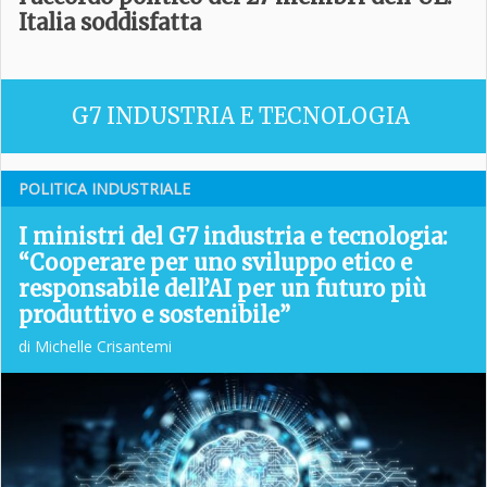
Italia soddisfatta
G7 INDUSTRIA E TECNOLOGIA
POLITICA INDUSTRIALE
I ministri del G7 industria e tecnologia:
“Cooperare per uno sviluppo etico e
responsabile dell’AI per un futuro più
produttivo e sostenibile”
di Michelle Crisantemi