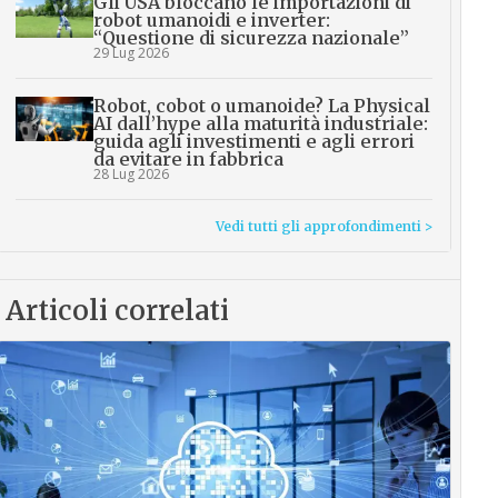
Gli USA bloccano le importazioni di
robot umanoidi e inverter:
“Questione di sicurezza nazionale”
29 Lug 2026
Robot, cobot o umanoide? La Physical
AI dall’hype alla maturità industriale:
guida agli investimenti e agli errori
da evitare in fabbrica
28 Lug 2026
Vedi tutti gli approfondimenti >
Articoli correlati