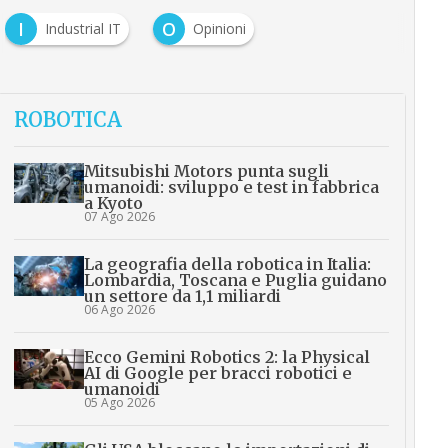
I
O
Industrial IT
Opinioni
ROBOTICA
Mitsubishi Motors punta sugli
umanoidi: sviluppo e test in fabbrica
a Kyoto
07 Ago 2026
La geografia della robotica in Italia:
Lombardia, Toscana e Puglia guidano
un settore da 1,1 miliardi
06 Ago 2026
Ecco Gemini Robotics 2: la Physical
AI di Google per bracci robotici e
umanoidi
05 Ago 2026