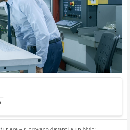
i
turiere – si trovano davanti a un bivio: