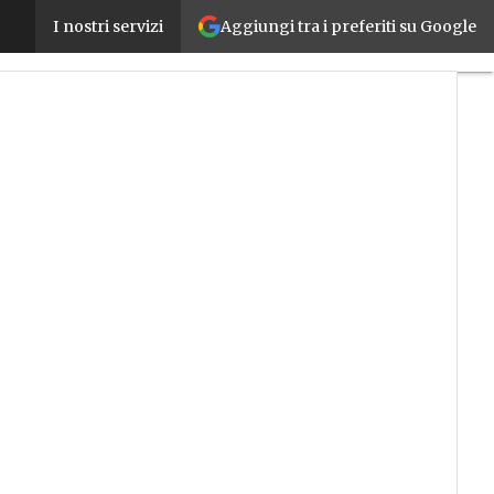
Aggiungi tra i preferiti su Google
La sfida della sovranità cognitiva per l’Italia e la s
I nostri servizi