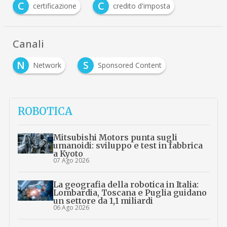
C
C
certificazione
credito d'imposta
Canali
N
S
Network
Sponsored Content
ROBOTICA
Mitsubishi Motors punta sugli
umanoidi: sviluppo e test in fabbrica
a Kyoto
07 Ago 2026
La geografia della robotica in Italia:
Lombardia, Toscana e Puglia guidano
un settore da 1,1 miliardi
06 Ago 2026