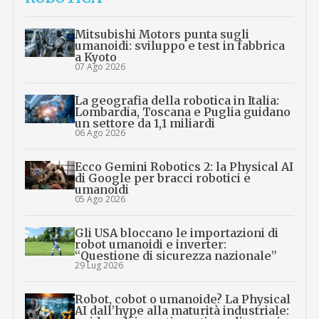
Mitsubishi Motors punta sugli
umanoidi: sviluppo e test in fabbrica
a Kyoto
07 Ago 2026
La geografia della robotica in Italia:
Lombardia, Toscana e Puglia guidano
un settore da 1,1 miliardi
06 Ago 2026
Ecco Gemini Robotics 2: la Physical AI
di Google per bracci robotici e
umanoidi
05 Ago 2026
Gli USA bloccano le importazioni di
robot umanoidi e inverter:
“Questione di sicurezza nazionale”
29 Lug 2026
Robot, cobot o umanoide? La Physical
AI dall’hype alla maturità industriale: