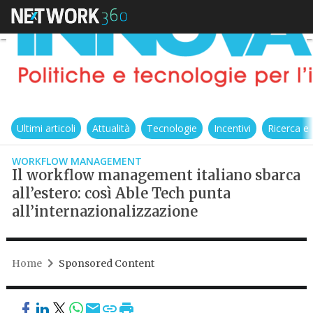
Ultimi articoli
Attualità
Tecnologie
Incentivi
Ricerca e
WORKFLOW MANAGEMENT
Il workflow management italiano sbarca
all’estero: così Able Tech punta
all’internazionalizzazione
Home
Sponsored Content