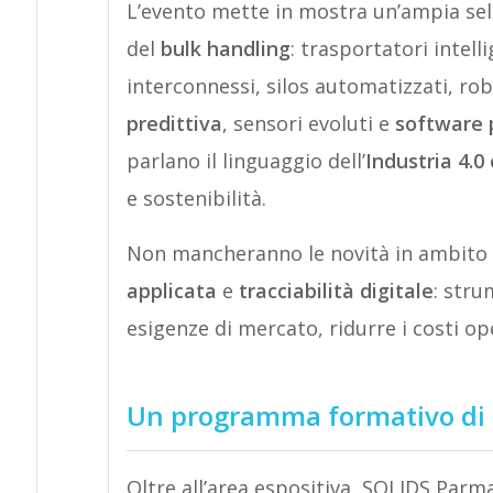
L’evento mette in mostra un’ampia sele
del
bulk handling
: trasportatori intell
interconnessi, silos automatizzati, ro
predittiva
, sensori evoluti e
software p
parlano il linguaggio dell’
Industria 4.0 
e sostenibilità.
Non mancheranno le novità in ambito
applicata
e
tracciabilità digitale
: stru
esigenze di mercato, ridurre i costi op
Un programma formativo di a
Oltre all’area espositiva, SOLIDS Pa