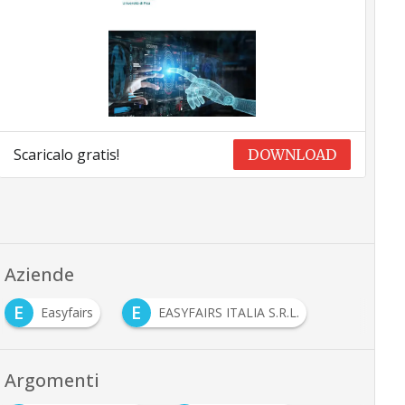
Scaricalo gratis!
DOWNLOAD
Aziende
E
E
Easyfairs
EASYFAIRS ITALIA S.R.L.
Argomenti