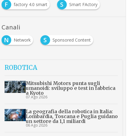
F
S
factory 4.0 smart
Smart FActory
Canali
N
S
Network
Sponsored Content
ROBOTICA
Mitsubishi Motors punta sugli
umanoidi: sviluppo e test in fabbrica
a Kyoto
07 Ago 2026
La geografia della robotica in Italia:
Lombardia, Toscana e Puglia guidano
un settore da 1,1 miliardi
06 Ago 2026