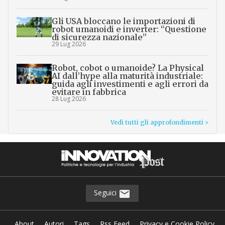
Gli USA bloccano le importazioni di
robot umanoidi e inverter: “Questione
di sicurezza nazionale”
29 Lug 2026
Robot, cobot o umanoide? La Physical
AI dall’hype alla maturità industriale:
guida agli investimenti e agli errori da
evitare in fabbrica
28 Lug 2026
Vedi tutti gli approfondimenti >
Seguici
About
Autori
Tags
Rss Feed
Privacy e Cookie Policy