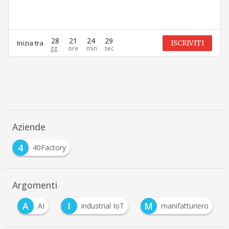
28
21
24
29
Inizia tra
ISCRIVITI
Aziende
4
40Factory
Argomenti
A
I
M
y
AI
industrial IoT
manifatturiero