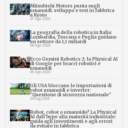
Mitsubishi Motors punta sugli
umanoidi: sviluppo e test in fabbrica
a Kyoto
07 Ago 2026
La geografia della robotica in Italia:
Lombardia, Toscana e Puglia guidano
un settore da 1,1 miliardi
06 Ago 2026
Ecco Gemini Robotics 2: la Physical AI
di Google per bracci robotici e
umanoidi
05 Ago 2026
Gli USA bloccano le importazioni di
robot umanoidi e inverter:
“Questione di sicurezza nazionale”
29 Lug 2026
Robot, cobot o umanoide? La Physical
AI dall’hype alla maturità industriale:
guida agli investimenti e agli errori
da evitare in fabbrica