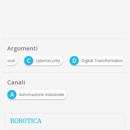
Argomenti
C
D
I
cybersecurity
Digital Transformation
i
Canali
A
Automazione industriale
ROBOTICA