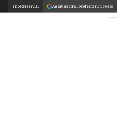
Aggiungi tra i preferiti su Google
Dall’analogico all’intelligenza artificiale: le novit
I nostri servizi