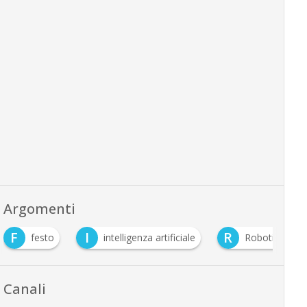
Argomenti
F
I
R
festo
intelligenza artificiale
Robotica
Canali