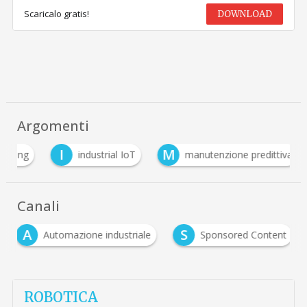
Scaricalo gratis!
DOWNLOAD
Argomenti
I
M
ing
industrial IoT
manutenzione predittiva
Canali
A
S
Automazione industriale
Sponsored Content
ROBOTICA