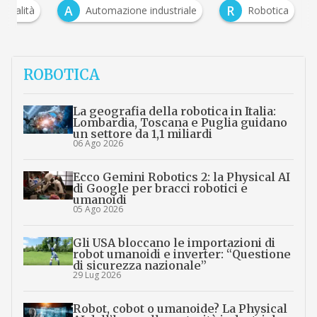
A
R
Attualità
Automazione industriale
Robotica
ROBOTICA
La geografia della robotica in Italia:
Lombardia, Toscana e Puglia guidano
un settore da 1,1 miliardi
06 Ago 2026
Ecco Gemini Robotics 2: la Physical AI
di Google per bracci robotici e
umanoidi
05 Ago 2026
Gli USA bloccano le importazioni di
robot umanoidi e inverter: “Questione
di sicurezza nazionale”
29 Lug 2026
Robot, cobot o umanoide? La Physical