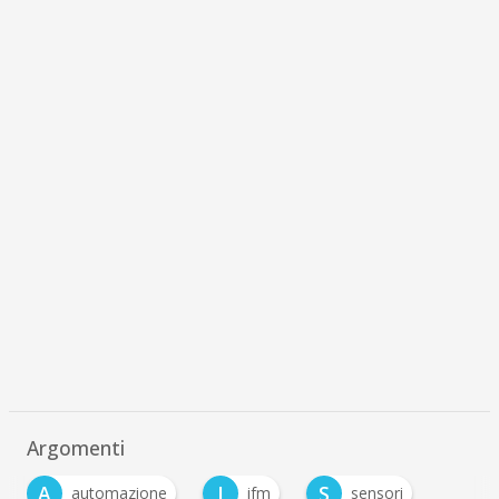
Argomenti
A
I
S
automazione
ifm
sensori