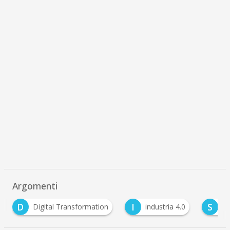
Argomenti
I
S
Transformation
industria 4.0
Sew-Eurodrive