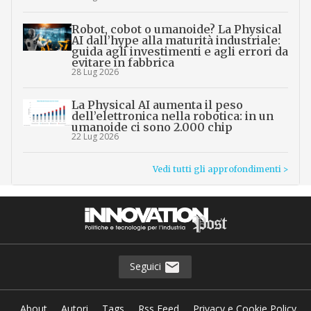
Robot, cobot o umanoide? La Physical
AI dall’hype alla maturità industriale:
guida agli investimenti e agli errori da
evitare in fabbrica
28 Lug 2026
La Physical AI aumenta il peso
dell’elettronica nella robotica: in un
umanoide ci sono 2.000 chip
22 Lug 2026
Vedi tutti gli approfondimenti >
Seguici
About
Autori
Tags
Rss Feed
Privacy e Cookie Policy