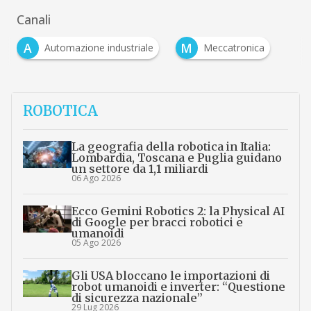
Canali
A
M
Automazione industriale
Meccatronica
ROBOTICA
La geografia della robotica in Italia:
Lombardia, Toscana e Puglia guidano
un settore da 1,1 miliardi
06 Ago 2026
Ecco Gemini Robotics 2: la Physical AI
di Google per bracci robotici e
umanoidi
05 Ago 2026
Gli USA bloccano le importazioni di
robot umanoidi e inverter: “Questione
di sicurezza nazionale”
29 Lug 2026