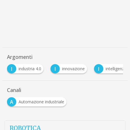
Argomenti
I
I
M
innovazione
intelligenza artificiale
mach
Canali
A
Automazione industriale
ROBOTICA