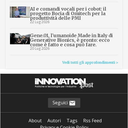
AI e comandi vocali per i cobot: il
progetto Bocia di Omitech per la
produttività delle PMI
22 Lug 2026
Gene.01, l’umanoide Made in Italy di
Generative Bionics, è pronto: ecco
come è fatto e cosa può fare.
20 Lug 2026
Vedi tutti gli approfondimenti >
Seguici
About
Autori
Tags
Rss Feed
Privacy e Cookie Policy