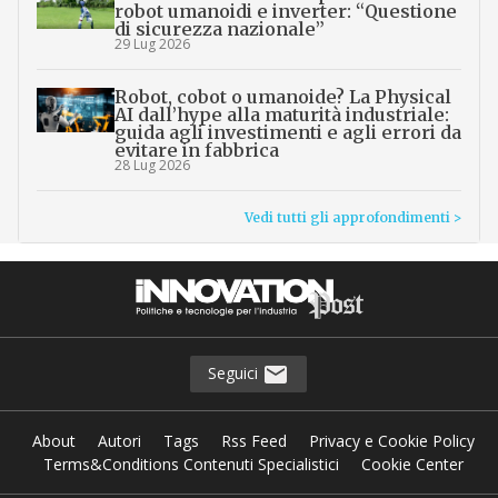
robot umanoidi e inverter: “Questione
di sicurezza nazionale”
29 Lug 2026
Robot, cobot o umanoide? La Physical
AI dall’hype alla maturità industriale:
guida agli investimenti e agli errori da
evitare in fabbrica
28 Lug 2026
Vedi tutti gli approfondimenti >
Seguici
About
Autori
Tags
Rss Feed
Privacy e Cookie Policy
Terms&Conditions Contenuti Specialistici
Cookie Center