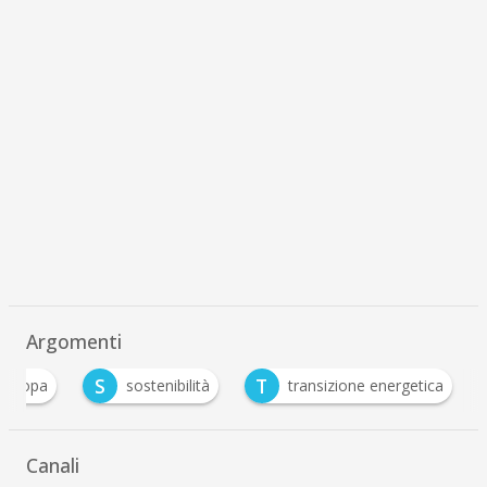
Argomenti
S
T
europa
sostenibilità
transizione energetica
Canali