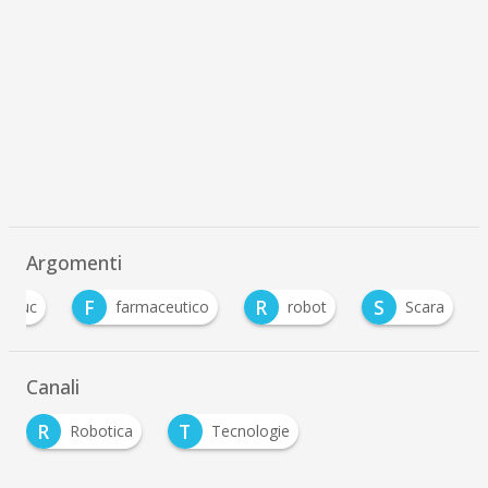
Argomenti
F
R
S
fanuc
farmaceutico
robot
Scara
Canali
R
T
Robotica
Tecnologie