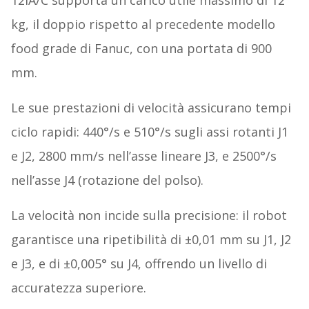
12iA/C supporta un carico utile massimo di 12
kg, il doppio rispetto al precedente modello
food grade di Fanuc, con una portata di 900
mm.
Le sue prestazioni di velocità assicurano tempi
ciclo rapidi: 440°/s e 510°/s sugli assi rotanti J1
e J2, 2800 mm/s nell’asse lineare J3, e 2500°/s
nell’asse J4 (rotazione del polso).
La velocità non incide sulla precisione: il robot
garantisce una ripetibilità di ±0,01 mm su J1, J2
e J3, e di ±0,005° su J4, offrendo un livello di
accuratezza superiore.