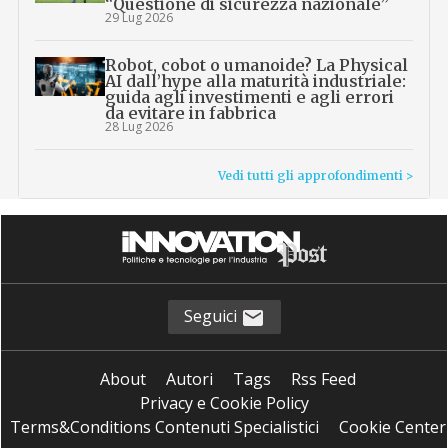
“Questione di sicurezza nazionale”
29 Lug 2026
Robot, cobot o umanoide? La Physical
AI dall’hype alla maturità industriale:
guida agli investimenti e agli errori
da evitare in fabbrica
28 Lug 2026
Vedi tutti gli approfondimenti >
Seguici
About
Autori
Tags
Rss Feed
Privacy e Cookie Policy
Terms&Conditions Contenuti Specialistici
Cookie Center