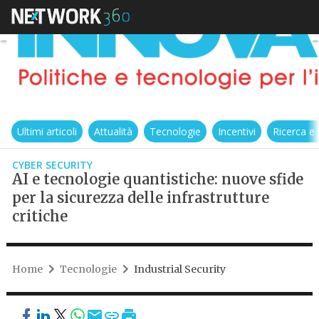
Ultimi articoli
Attualità
Tecnologie
Incentivi
Ricerca e
CYBER SECURITY
AI e tecnologie quantistiche: nuove sfide
per la sicurezza delle infrastrutture
critiche
Home
Tecnologie
Industrial Security