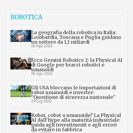
ROBOTICA
La geografia della robotica in Italia:
Lombardia, Toscana e Puglia guidano
un settore da 1,1 miliardi
06 Ago 2026
Ecco Gemini Robotics 2: la Physical AI
di Google per bracci robotici e
umanoidi
05 Ago 2026
Gli USA bloccano le importazioni di
robot umanoidi e inverter:
“Questione di sicurezza nazionale”
29 Lug 2026
Robot, cobot o umanoide? La Physical
AI dall’hype alla maturità industriale:
guida agli investimenti e agli errori
da evitare in fabbrica