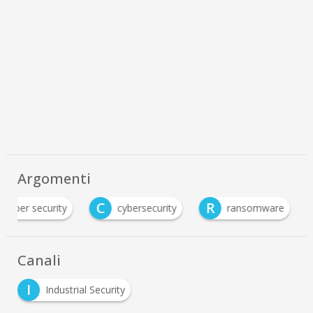
Argomenti
C
R
cyber security
cybersecurity
ransomware
Canali
I
Industrial Security