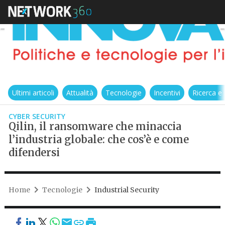
Ultimi articoli
Attualità
Tecnologie
Incentivi
Ricerca e
CYBER SECURITY
Qilin, il ransomware che minaccia
l’industria globale: che cos’è e come
difendersi
Home
Tecnologie
Industrial Security