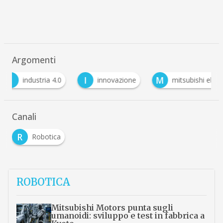
Argomenti
I
M
R
innovazione
mitsubishi electric
Roboti
Canali
R
Robotica
ROBOTICA
Mitsubishi Motors punta sugli
umanoidi: sviluppo e test in fabbrica a