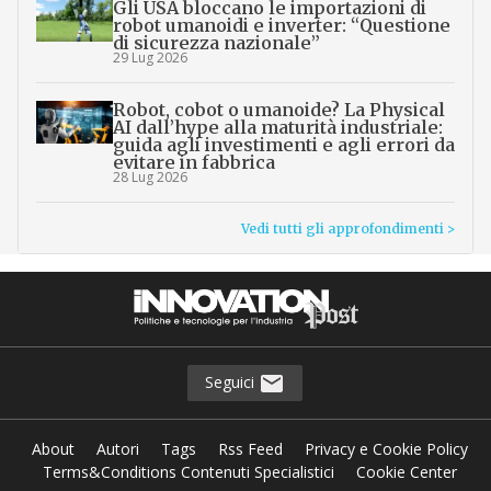
Gli USA bloccano le importazioni di
robot umanoidi e inverter: “Questione
di sicurezza nazionale”
29 Lug 2026
Robot, cobot o umanoide? La Physical
AI dall’hype alla maturità industriale:
guida agli investimenti e agli errori da
evitare in fabbrica
28 Lug 2026
Vedi tutti gli approfondimenti >
Seguici
About
Autori
Tags
Rss Feed
Privacy e Cookie Policy
Terms&Conditions Contenuti Specialistici
Cookie Center